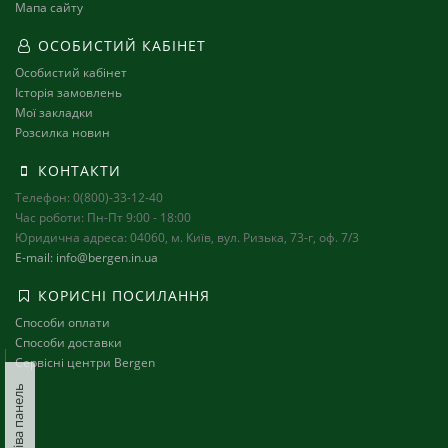
Мапа сайту
6
ОСОБИСТИЙ КАБІНЕТ
Особистий кабінет
Історія замовлень
Мої закладки
Розсилка новин
КОНТАКТИ
Інверторний кондиціонер -
Інверторний кондиц
Телефон: 0(800)-33-12-40
BEI07FRD/BEO07FRD
BEI18FRD/BEO18F
Час роботи: Пн-Пт 9:00 - 18:00
16 999 ₴
31 999 ₴
Юридична адреса: 04060, м. Київ, вул. Ризька, 73-г, оф. 7/3
E-mail: info@bergen.in.ua
До кошика
До кошика
КОРИСНІ ПОСИЛАННЯ
На складі
Модель:
981
На складі
Модель:
Способи оплати
Способи доставки
Сервісні центри Bergen
Ліва панель