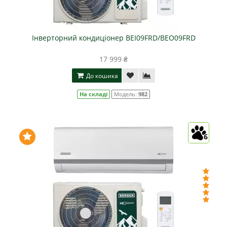
Інверторний кондиціонер BEI09FRD/BEO09FRD
17 999 ₴
До кошика
На складі
Модель:
982
6