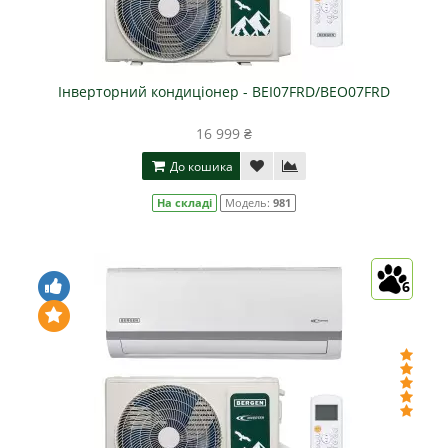
Інверторний кондиціонер - BEI07FRD/BEO07FRD
16 999 ₴
До кошика
На складі
Модель:
981
6