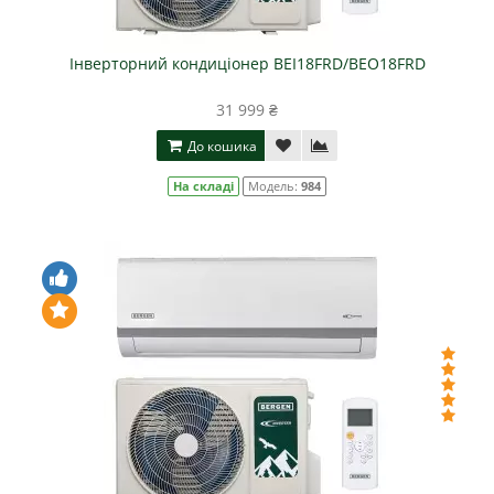
Інверторний кондиціонер BEI18FRD/BEO18FRD
31 999 ₴
До кошика
На складі
Модель:
984