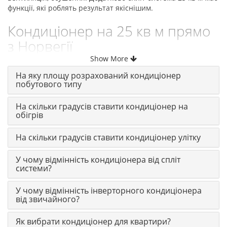
функції, які роблять результат якіснішим.
Кондиціонер на 25 кв м прямо
з Норвегії
Show More
Норвезька
спліт система на 25 квадратних метрів
Bergen інверторного типу, які працюють на обігрів від -15 °
На яку площу розрахований кондиціонер
побутового типу
С до +50 С градусів на вулиці. Компресори від виробників
світових брендів: Toshiba, GREE, Rechi.
На скільки градусів ставити кондиціонер на
Побутовий
кондиціонер 25 м2
Bergen за доступною
обігрів
ціною, з можливістю купити по всій території України,
офіційною гарантією від торгової марки Bergen.
На скільки градусів ставити кондиціонер улітку
У чому відмінність кондиціонера від спліт
системи?
У чому відмінність інверторного кондиціонера
від звичайного?
Як вибрати кондиціонер для квартири?