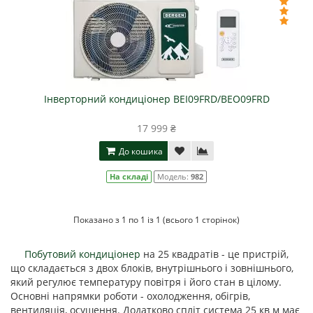
Інверторний кондиціонер BEI09FRD/BEO09FRD
17 999 ₴
До кошика
На складі
Модель:
982
Показано з 1 по 1 із 1 (всього 1 сторінок)
Побутовий кондиціонер
на 25 квадратів - це пристрій,
що складається з двох блоків, внутрішнього і зовнішнього,
який регулює температуру повітря і його стан в цілому.
Основні напрямки роботи - охолодження, обігрів,
вентиляція, осушення. Додатково спліт система 25 кв м має